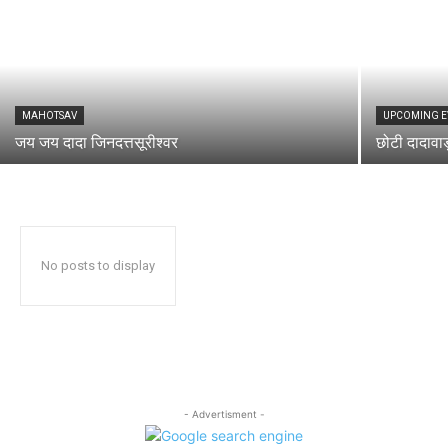
MAHOTSAV
UPCOMING E
जय जय दादा जिनदत्तसूरीश्वर
छोटी दादावाड़
No posts to display
- Advertisment -