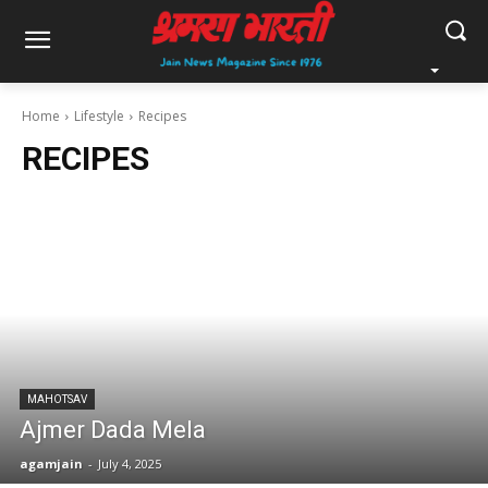
Home
Lifestyle
Recipes
RECIPES
MAHOTSAV
Ajmer Dada Mela
agamjain
-
July 4, 2025