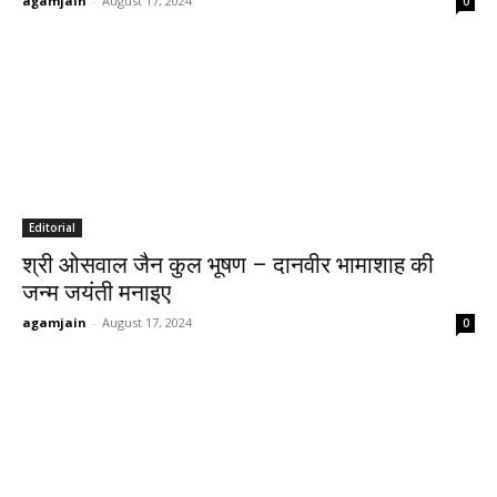
agamjain
-
August 17, 2024
0
Editorial
श्री ओसवाल जैन कुल भूषण – दानवीर भामाशाह की
जन्म जयंती मनाइए
agamjain
-
August 17, 2024
0