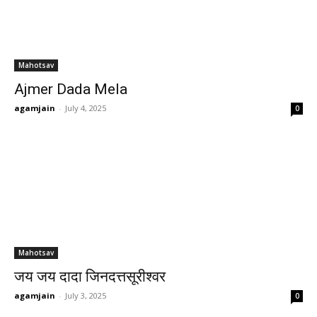
Mahotsav
Ajmer Dada Mela
agamjain
-
July 4, 2025
0
Mahotsav
जय जय दादा जिनदत्तसूरीश्वर
agamjain
-
July 3, 2025
0