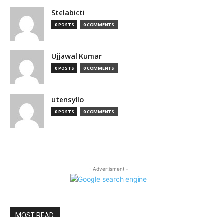
Stelabicti
0 POSTS
0 COMMENTS
Ujjawal Kumar
0 POSTS
0 COMMENTS
utensyllo
0 POSTS
0 COMMENTS
- Advertisment -
MOST READ