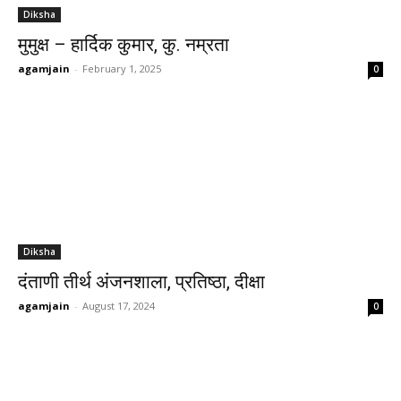
Diksha
मुमुक्ष – हार्दिक कुमार, कु. नम्रता
agamjain
-
February 1, 2025
0
Diksha
दंताणी तीर्थ अंजनशाला, प्रतिष्ठा, दीक्षा
agamjain
-
August 17, 2024
0