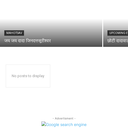
MAHOTSAV
UPCOMING E
जय जय दादा जिनदत्तसूरीश्वर
छोटी दादावाड़
No posts to display
- Advertisment -