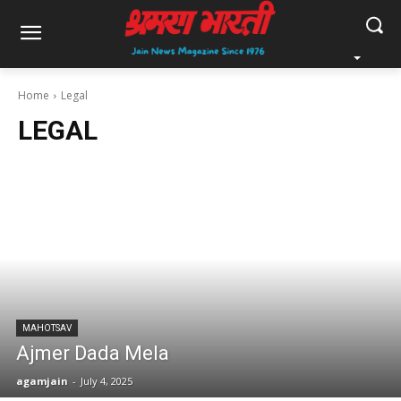
Home
Legal
LEGAL
MAHOTSAV
Ajmer Dada Mela
agamjain
-
July 4, 2025